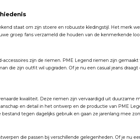
hiedenis
 staat om zijn stoere en robuuste kledingstijl. Het merk wer
trouwe groep fans verzameld die houden van de kenmerkende lo
-accessoires zijn de riemen. PME Legend riemen zijn gemaak
ke man die zijn outfit wil upgraden. Of je nu een casual jeans d
arde kwaliteit. Deze riemen zijn vervaardigd uit duurzame mat
manschap en detail in het ontwerp en de productie van PME Lege
e bestand tegen dagelijks gebruik en gaan ze jarenlang mee zonde
ontwerpen die passen bij verschillende gelegenheden. Of je nu e