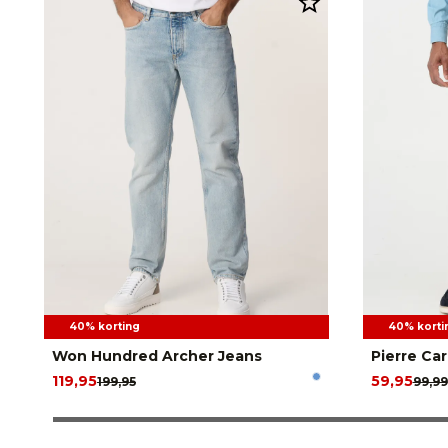
40% korting
40% korti
Won Hundred Archer Jeans
Pierre Ca
119,95
59,95
199,95
99,99