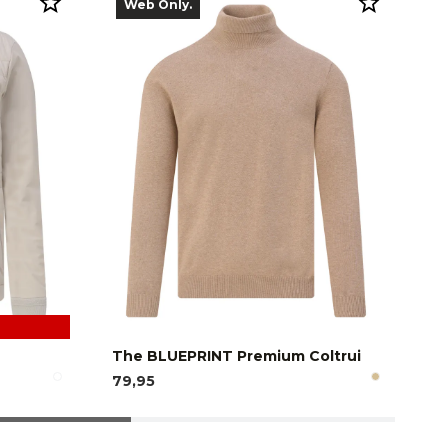
Web Only.
The BLUEPRINT Premium Coltrui
Pr
79,95
59