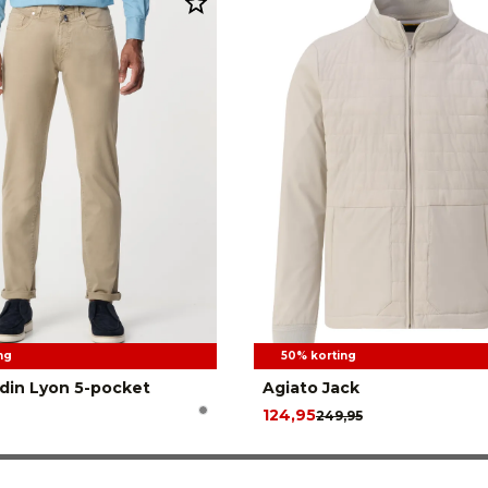
ng
50% korting
rdin Lyon 5-pocket
Agiato Jack
124,95
249,95