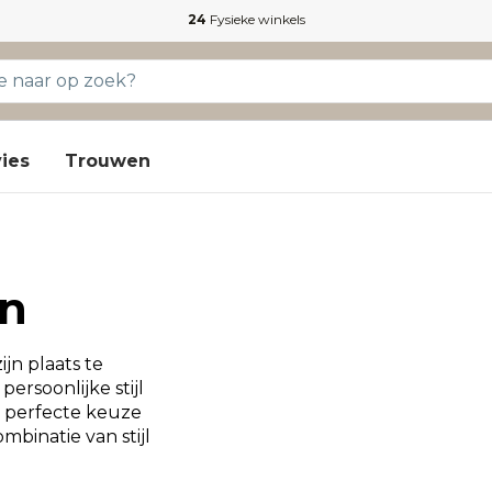
24
Fysieke winkels
ies
Trouwen
n
ijn plaats te
rsoonlijke stijl
 perfecte keuze
binatie van stijl