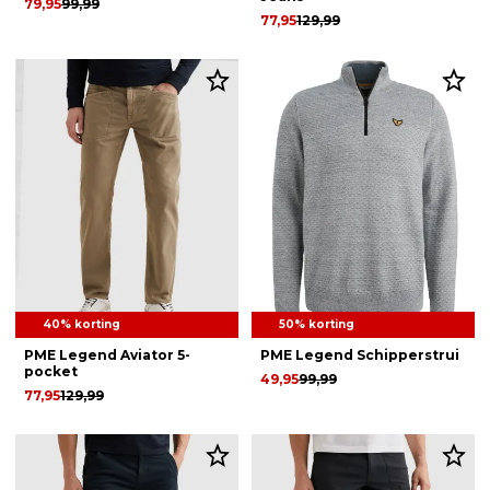
79,95
99,99
77,95
129,99
40% korting
50% korting
PME Legend Aviator 5-
PME Legend Schipperstrui
pocket
49,95
99,99
77,95
129,99