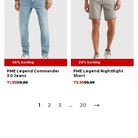
40% korting
20% korting
PME Legend Commander
PME Legend Nightflight
3.0 Jeans
Short
71,95
119,99
79,95
99,99
1
2
3
...
20