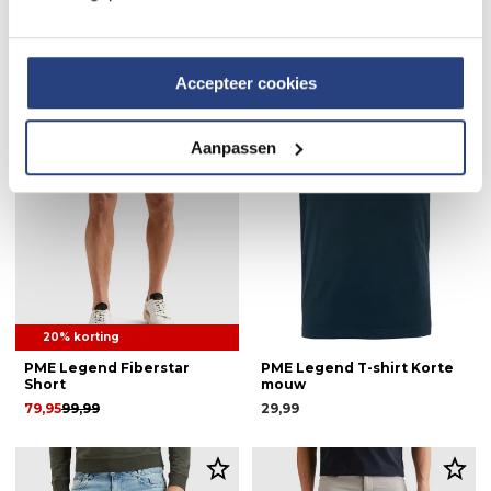
PME Legend Skyrak Short
PME Legend Vest
69,95
99,99
79,95
159,99
Accepteer cookies
Aanpassen
20% korting
PME Legend Fiberstar
PME Legend T-shirt Korte
Short
mouw
79,95
99,99
29,99