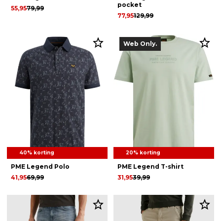
pocket
55,95
79,99
77,95
129,99
Web Only.
40% korting
20% korting
PME Legend Polo
PME Legend T-shirt
41,95
69,99
31,95
39,99