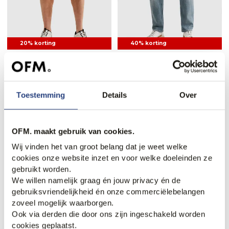
20% korting
40% korting
PME Legend Nordrop Short
PME Legend Wingload
Jeans
71,95
89,99
77,95
129,99
Toestemming
Details
Over
OFM. maakt gebruik van cookies.
Wij vinden het van groot belang dat je weet welke
cookies onze website inzet en voor welke doeleinden ze
gebruikt worden.
We willen namelijk graag én jouw privacy én de
gebruiksvriendelijkheid én onze commerciëlebelangen
zoveel mogelijk waarborgen.
Ook via derden die door ons zijn ingeschakeld worden
30% korting
50% korting
cookies geplaatst.