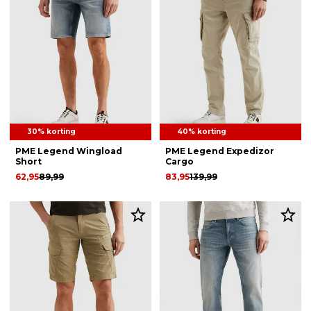
30% korting
40% korting
PME Legend Wingload
PME Legend Expedizor
Short
Cargo
62,95
89,99
83,95
139,99