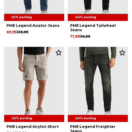
50% korting
40% korting
PME Legend Aviator Jeans
PME Legend Tailwheel
Jeans
69,95
139,99
71,95
119,99
20% korting
40% korting
PME Legend Airylon Short
PME Legend Freighter
Jeans