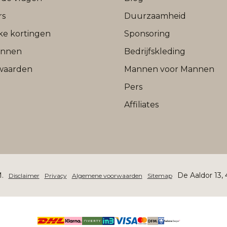
rs
Duurzaamheid
jke kortingen
Sponsoring
onnen
Bedrijfskleding
waarden
Mannen voor Mannen
Pers
Affiliates
.
De Aaldor 13,
Disclaimer
Privacy
Algemene voorwaarden
Sitemap