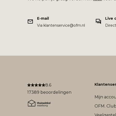
E-mail
Live 
Via klantenservice@ofm.nl
Direc
Klantenser
8.6
17389 beoordelingen
Mijn acco
OFM. Clu
Veelgeste