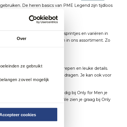
g gebruiken. De heren basics van PME Legend zijn tijdloos
xershorts hebben stoere seizoensprintjes en variëren in
Over
 heren
van meerdere topmerken in ons assortiment. Zo
doeleinden ze gebruikt
en kleurrijk design, zoals met strepen en leuke details.
 standaard kleur die je altijd kan dragen. Je kan ook voor
belangen zoveel mogelijk
e items van goede kwaliteit.
ecte paar. Bestel snel en eenvoudig bij Only for Men je
een van onze fysieke winkels. We zien je graag bij Only
Accepteer cookies