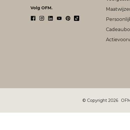
Volg OFM.
Maatwijze
Persoonli
Cadeaub
Actievoor
© Copyright 2026
OFM