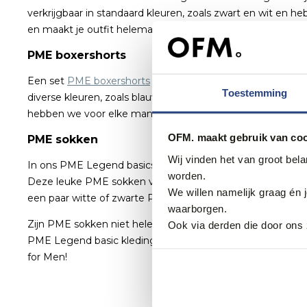
verkrijgbaar in standaard kleuren, zoals zwart en wit en h
en maakt je outfit helemaal compleet.
PME boxershorts
Een set
PME boxershorts
is onmisbaar in jouw garderobe. 
Toestemming
diverse kleuren, zoals blauw, wit, zwart of rood. Wij he
hebben we voor elke man de perfecte en belangrijkste bas
OFM. maakt gebruik van coo
PME sokken
Wij vinden het van groot bel
In ons PME Legend basics assortiment hebben we ook
P
worden.
Deze leuke PME sokken voor heren geven je outfit net dat be
We willen namelijk graag én 
een paar witte of zwarte PME sokken gaan. Alle sokken van
waarborgen.
Zijn PME sokken niet helemaal wat je zoekt? Bekijk dan 
Ook via derden die door ons 
PME Legend basic kleding voor heren. Voor vragen kan je 
for Men!