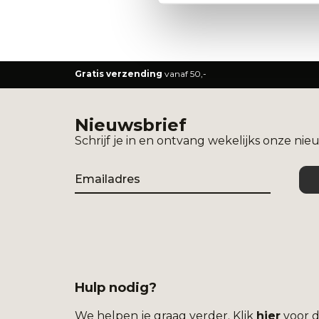
Gratis verzending
vanaf 50,-
Nieuwsbrief
Schrijf je in en ontvang wekelijks onze nie
Email
Hulp nodig?
We helpen je graag verder. Klik
hier
voor d