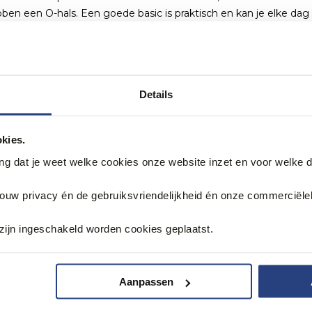
ebben een O-hals. Een goede basic is praktisch en kan je elke da
Deze zijn van hoogwaardige kwaliteit en zitten heerlijk. PME bo
Details
bben naast boxers van PME Legend nog veel meer
boxershorts voor
ic.
kies.
ang dat je weet welke cookies onze website inzet en voor welke 
ME sokken
. Verschillende setjes sokken met altijd een paar met e
etje extra. Daarnaast zit er ook altijd een paar in de set in een
jouw privacy én de gebruiksvriendelijkheid én onze commerciële
 dit topmerk hebben een heerlijk draagcomfort en zijn zoals all
eens ons gehele aanbod
sokken
en wie weet vind je daar het perf
zijn ingeschakeld worden cookies geplaatst.
altijd contact opnemen met onze klantenservice of kom langs in 
Aanpassen