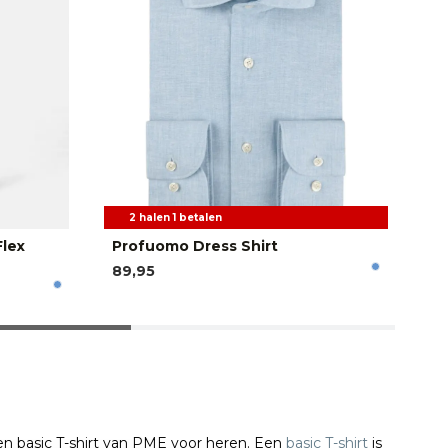
2 halen 1 betalen
Flex
Profuomo Dress Shirt
Bu
89,95
79
n basic T-shirt van PME voor heren. Een
basic T-shirt
is