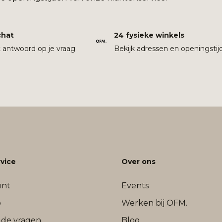
chat
24 fysieke winkels
t antwoord op je vraag
Bekijk adressen en openingstij
vice
Over ons
unt
Events
b
Werken bij OFM.
lde vragen
Blog