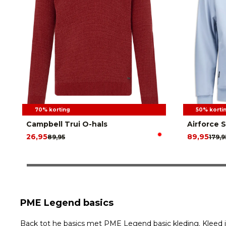
70% korting
50% korti
Campbell Trui O-hals
Airforce S
26,95
89,95
89,95
179,9
PME Legend basics
Back tot he basics met PME Legend basic kleding. Kleed 