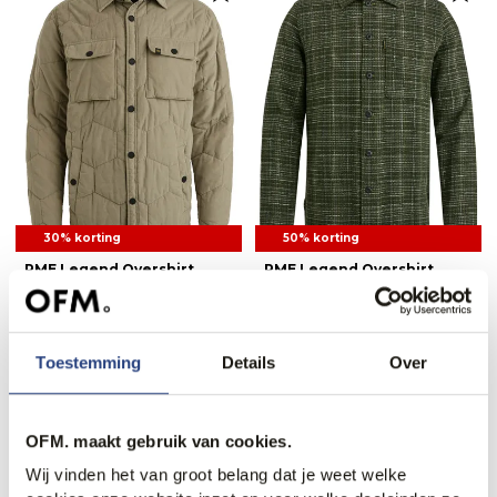
30% korting
50% korting
PME Legend Overshirt
PME Legend Overshirt
104,95
149,99
44,95
89,99
Toestemming
Details
Over
Recent bekeken
OFM. maakt gebruik van cookies.
Wij vinden het van groot belang dat je weet welke
Web Only.