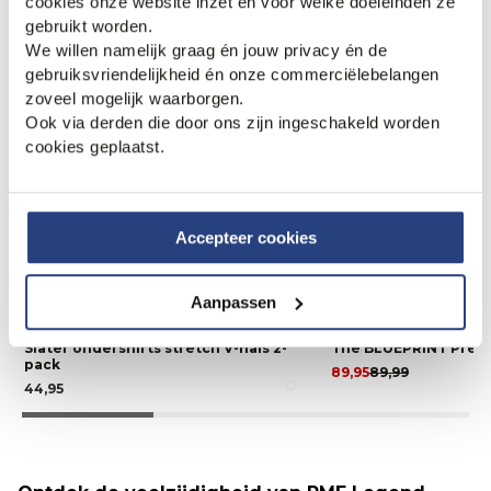
cookies onze website inzet en voor welke doeleinden ze
gebruikt worden.
We willen namelijk graag én jouw privacy én de
gebruiksvriendelijkheid én onze commerciëlebelangen
zoveel mogelijk waarborgen.
Ook via derden die door ons zijn ingeschakeld worden
cookies geplaatst.
Accepteer cookies
Aanpassen
3 halen, 1 betalen
Slater ondershirts stretch V-hals 2-
The BLUEPRINT Premi
pack
89,95
89,99
44,95