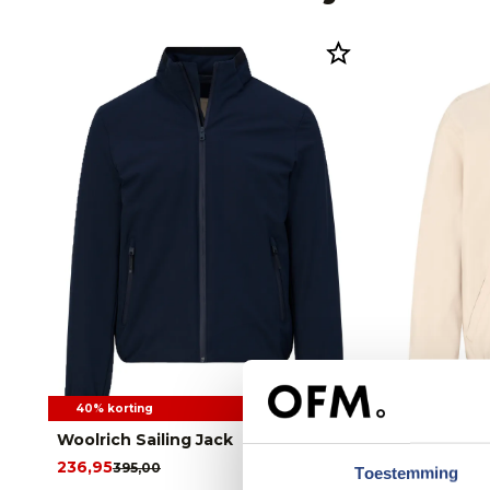
40% korting
Woolrich Sailing Jack
Polo Ralp
236,95
245,00
395,00
Toestemming