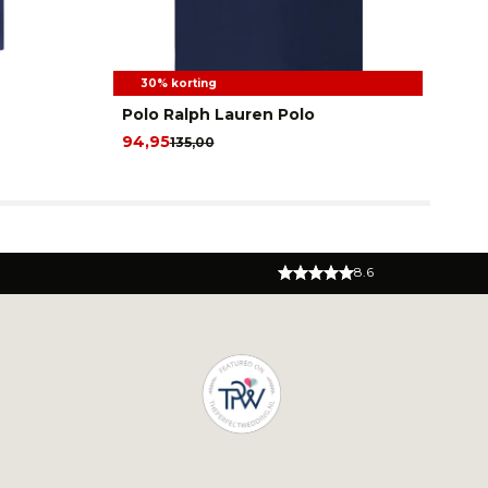
30% korting
Polo Ralph Lauren Polo
Th
K
94,95
135,00
59
8.6