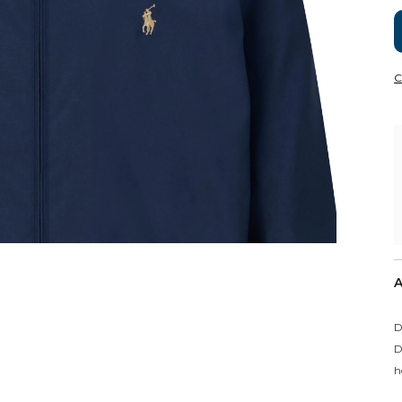
C
A
D
D
h