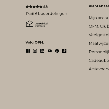
Klantenser
8.6
17389 beoordelingen
Mijn acco
OFM. Clu
Veelgeste
Volg OFM.
Maatwijze
Persoonli
Cadeaub
Actievoor