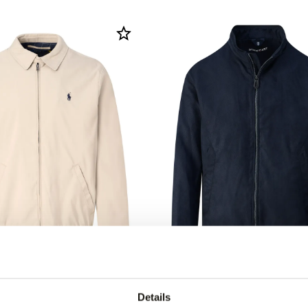
50% korting
h Lauren Jack
State of Art Jack
119,95
239,95
Details