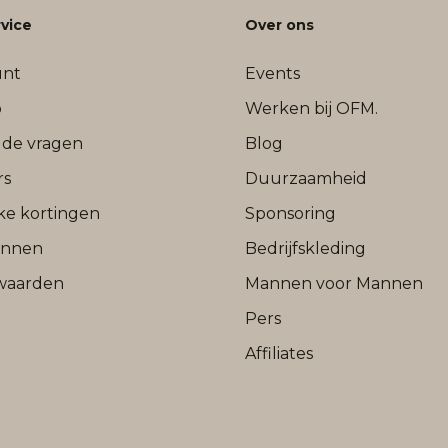
vice
Over ons
unt
Events
b
Werken bij OFM.
lde vragen
Blog
rs
Duurzaamheid
jke kortingen
Sponsoring
onnen
Bedrijfskleding
waarden
Mannen voor Mannen
Pers
Affiliates