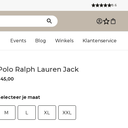
8.6
Events
Blog
Winkels
Klantenservice
Polo Ralph Lauren Jack
245,00
electeer je maat
M
L
XL
XXL