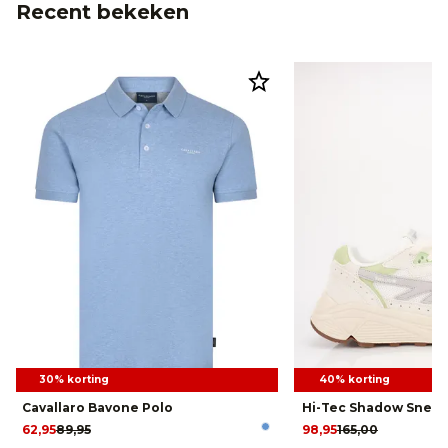
Recent bekeken
30% korting
40% korting
Cavallaro Bavone Polo
Hi-Tec Shadow Sneak
62,95
89,95
98,95
165,00