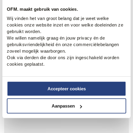
OFM. maakt gebruik van cookies.
Wij vinden het van groot belang dat je weet welke
cookies onze website inzet en voor welke doeleinden ze
gebruikt worden.
We willen namelijk graag én jouw privacy én de
40% korting
50% korting
gebruiksvriendelijkheid én onze commerciëlebelangen
REHAB Nolan Knit Casual
REHAB Casual schoenen
zoveel mogelijk waarborgen.
schoenen
89,95
179,95
Ook via derden die door ons zijn ingeschakeld worden
89,95
149,95
cookies geplaatst.
Accepteer cookies
Aanpassen