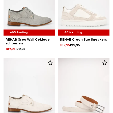
40% korting
40% korting
REHAB Greg Wall Geklede
REHAB Creon Sue Sneakers
schoenen
107,95
179,95
107,95
179,95