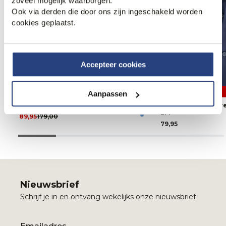
zoveel mogelijk waarborgen.
Ook via derden die door ons zijn ingeschakeld worden
cookies geplaatst.
Accepteer cookies
50% korting
3 halen, 1 betalen
Aanpassen
Replay X OFM. Benni Chino
The BLUEPRINT P
LM
89,95
179,00
79,95
Nieuwsbrief
Schrijf je in en ontvang wekelijks onze nieuwsbrief
Email