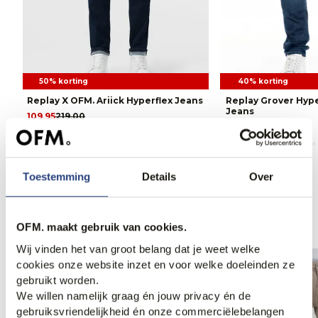
50% korting
40% korting
Replay X OFM. Ariick Hyperflex Jeans
Replay Grover Hype
Jeans
109,95
219,00
106,95
179,00
Toestemming
Details
Over
Anderen bekeken ook
OFM. maakt gebruik van cookies.
Wij vinden het van groot belang dat je weet welke
cookies onze website inzet en voor welke doeleinden ze
gebruikt worden.
We willen namelijk graag én jouw privacy én de
gebruiksvriendelijkheid én onze commerciëlebelangen