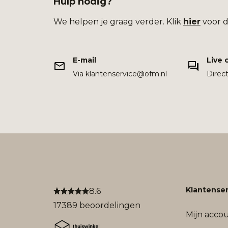
Hulp nodig?
We helpen je graag verder. Klik
hier
voor d
E-mail
Live 
Via klantenservice@ofm.nl
Direc
Klantenser
8.6
17389 beoordelingen
Mijn acco