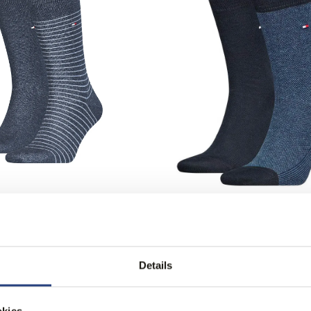
figer 2-Pack Sokken
Tommy Hilfiger 2-Pack So
13,99
Details
kies.