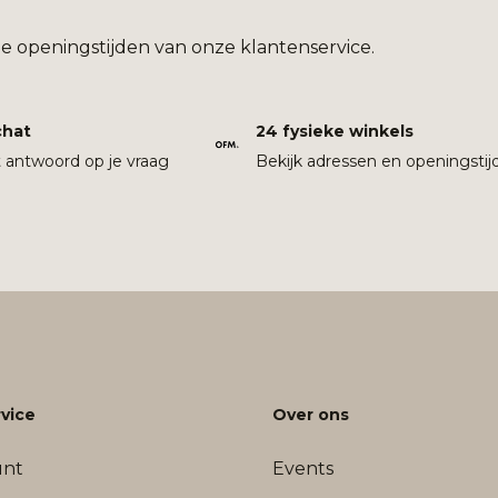
e openingstijden van onze klantenservice.
chat
24 fysieke winkels
t antwoord op je vraag
Bekijk adressen en openingstij
vice
Over ons
unt
Events