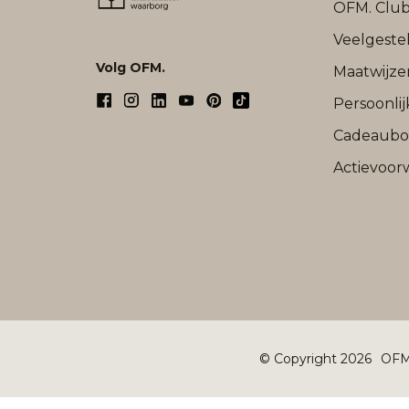
OFM. Clu
Veelgeste
Volg OFM.
Maatwijze
Persoonli
Cadeaub
Actievoor
© Copyright 2026
OFM