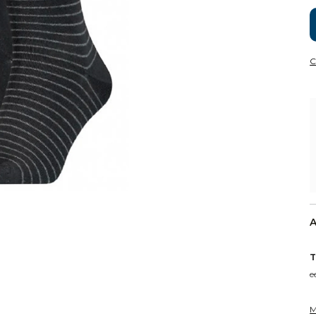
C
A
T
e
M