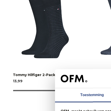
Tommy Hilfiger 2-Pack Sokken
Tommy Hil
13,99
13,99
Toestemming
OFM. maakt gebruik van coo