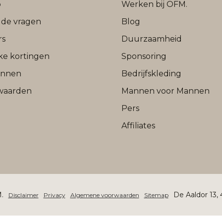
b
Werken bij OFM.
lde vragen
Blog
rs
Duurzaamheid
jke kortingen
Sponsoring
onnen
Bedrijfskleding
waarden
Mannen voor Mannen
Pers
Affiliates
.
De Aaldor 13,
Disclaimer
Privacy
Algemene voorwaarden
Sitemap