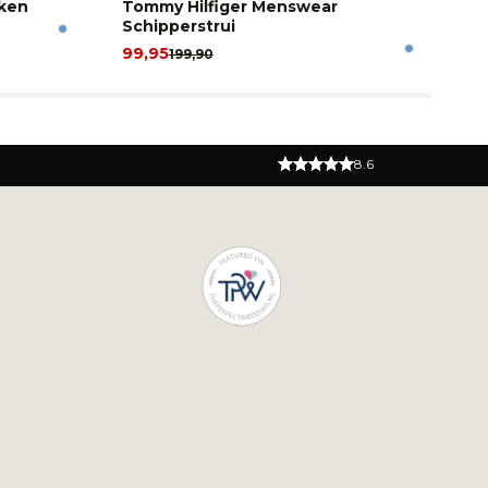
kken
Tommy Hilfiger Menswear
To
Schipperstrui
K
99,95
90
199,90
8.6