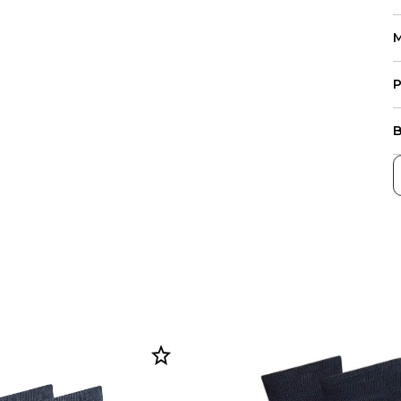
M
P
B