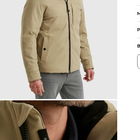
M
P
B