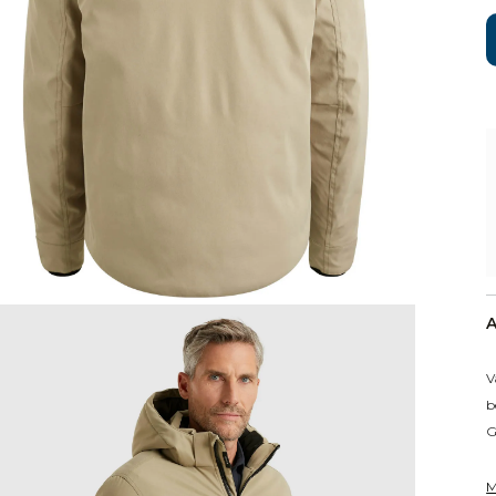
A
V
b
G
M