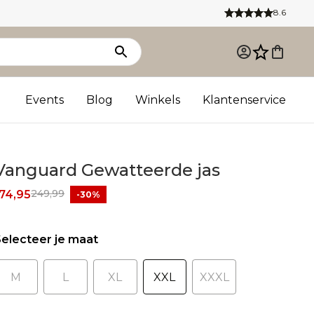
8.6
Events
Blog
Winkels
Klantenservice
Vanguard Gewatteerde jas
249,99
74,95
-30%
electeer je maat
M
L
XL
XXL
XXXL