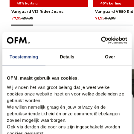
40% korting
40% korting
Vanguard V12 Rider Jeans
Vanguard V850 Rid
77,95
129,99
71,95
119,99
Anderen bekeken ook
Toestemming
Details
Over
OFM. maakt gebruik van cookies.
Wij vinden het van groot belang dat je weet welke
cookies onze website inzet en voor welke doeleinden ze
gebruikt worden.
We willen namelijk graag én jouw privacy én de
gebruiksvriendelijkheid én onze commerciëlebelangen
zoveel mogelijk waarborgen.
Ook via derden die door ons zijn ingeschakeld worden
cookies geplaatst.