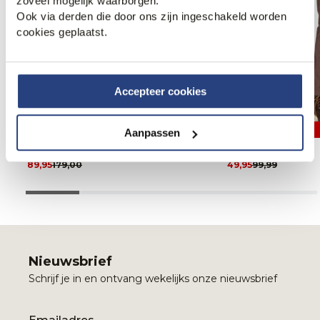
zoveel mogelijk waarborgen.
Ook via derden die door ons zijn ingeschakeld worden
cookies geplaatst.
Accepteer cookies
50% korting
50% korting
Aanpassen
Replay X OFM. Benni Chino
Campbell Chino
89,95
179,00
49,95
99,99
Nieuwsbrief
Schrijf je in en ontvang wekelijks onze nieuwsbrief
Email