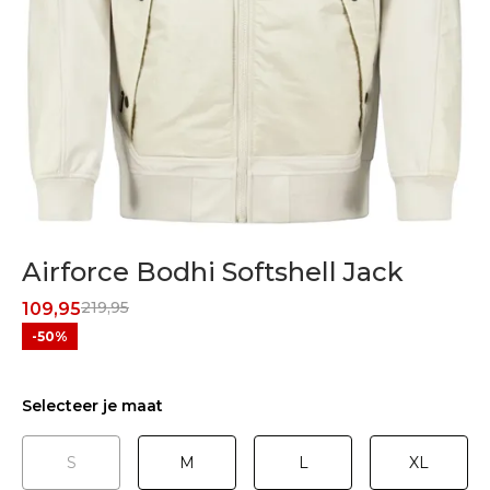
Airforce Bodhi Softshell Jack
219,95
109,95
-50%
Selecteer je maat
S
M
L
XL