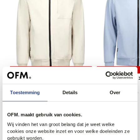
50% korting
50% korting
Airforce Softshell Jack
Airforce Softshell 
89,95
179,95
89,95
179,95
Toestemming
Details
Over
OFM. maakt gebruik van cookies.
Anderen bekeken ook
Wij vinden het van groot belang dat je weet welke
cookies onze website inzet en voor welke doeleinden ze
gebruikt worden.