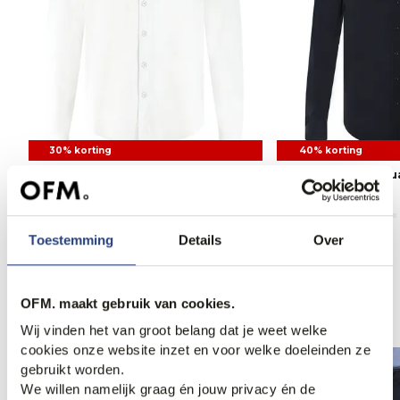
30% korting
40% korting
Blue Industry Casual Overhemd LM
Blue Industry Cas
76,95
109,95
65,95
109,95
Toestemming
Details
Over
Anderen bekeken ook
OFM. maakt gebruik van cookies.
Wij vinden het van groot belang dat je weet welke
cookies onze website inzet en voor welke doeleinden ze
gebruikt worden.
We willen namelijk graag én jouw privacy én de