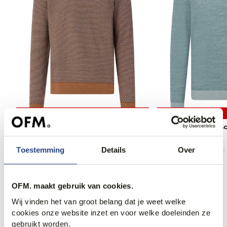
50% korting
50% korting
Bugatti clothing Schipperstrui
Bugatti clothing S
69,95
139,99
59,95
119,99
Toestemming
Details
Over
OFM. maakt gebruik van cookies.
Anderen bekeken ook
Wij vinden het van groot belang dat je weet welke
cookies onze website inzet en voor welke doeleinden ze
gebruikt worden.