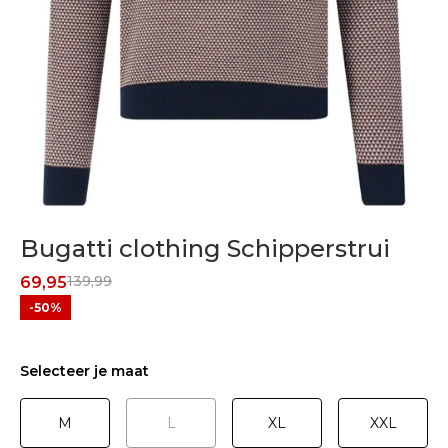
Bugatti clothing Schipperstrui
139,99
69,95
-50%
Selecteer je maat
M
L
XL
XXL