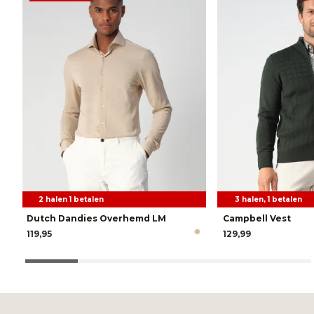
2 halen 1 betalen
3 halen, 1 betalen
Dutch Dandies Overhemd LM
Campbell Vest
119,95
129,99