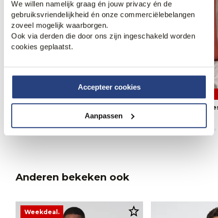
We willen namelijk graag én jouw privacy én de
gebruiksvriendelijkheid én onze commerciëlebelangen
zoveel mogelijk waarborgen.
Ook via derden die door ons zijn ingeschakeld worden
cookies geplaatst.
Accepteer cookies
3 halen, 1 betalen
3 halen, 1 betalen
Campbell Vest
Campbell Aston Ve
Aanpassen
149,99
149,95
Anderen bekeken ook
Weekdeal.