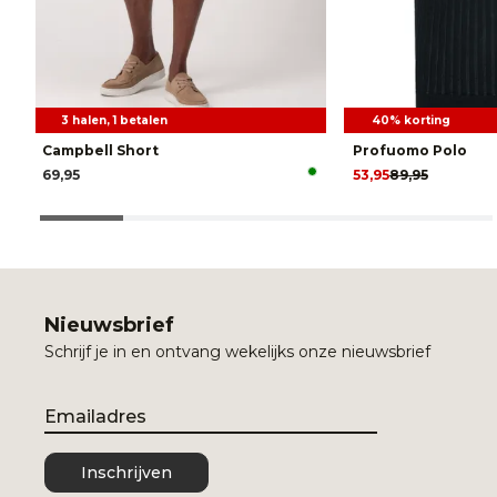
3 halen, 1 betalen
40% korting
Campbell Short
Profuomo Polo
69,95
53,95
89,95
Nieuwsbrief
Schrijf je in en ontvang wekelijks onze nieuwsbrief
Email
Inschrijven