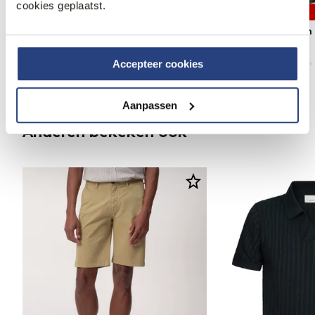
cookies geplaatst.
70% korting
60% korting
J.C. RAGS Benton Pantalon
J.C. RAGS Pantalon
29,95
99,99
47,95
119,95
Accepteer cookies
Aanpassen
Anderen bekeken ook