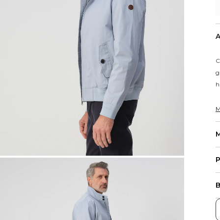
A
C
g
h
M
M
P
B