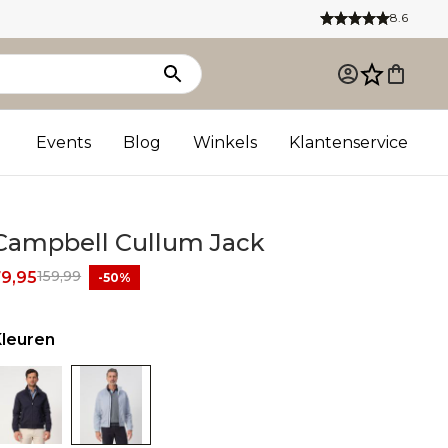
8.6
Events
Blog
Winkels
Klantenservice
Campbell Cullum Jack
159,99
79,95
-50%
Kleuren