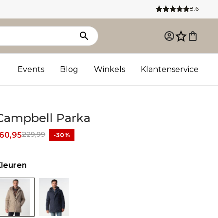
8.6
Events
Blog
Winkels
Klantenservice
Campbell Parka
229,99
160,95
-30%
Kleuren