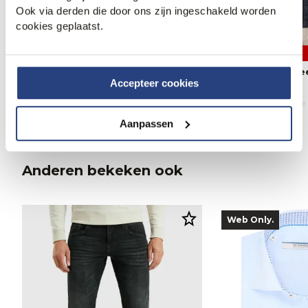
Ook via derden die door ons zijn ingeschakeld worden
cookies geplaatst.
50% korting
30% korting
Campbell Gewatteerde jas
Campbell Gewattee
Accepteer cookies
69,95
139,99
125,95
179,99
Aanpassen
Anderen bekeken ook
Web Only.