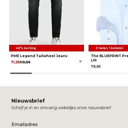
40% korting
3 halen, 1 betalen
PME Legend Tailwheel Jeans
The BLUEPRINT P
LM
71,95
119,99
79,95
Nieuwsbrief
Schrijf je in en ontvang wekelijks onze nieuwsbrief
Email