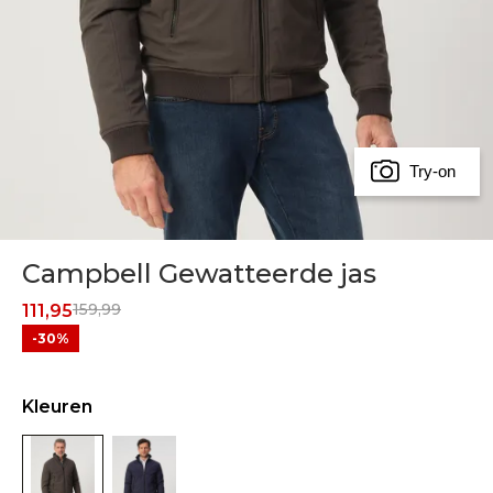
Try-on
Campbell Gewatteerde jas
159,99
111,95
-30%
Kleuren