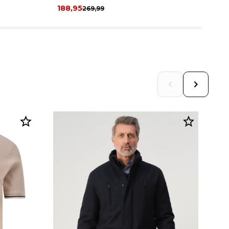
188,95
11
269,99