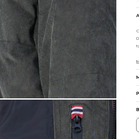
A
C
D
t
M
M
P
B