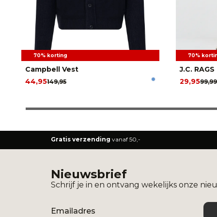
70% korting
70% korti
Campbell Vest
J.C. RAGS
44,95
29,95
149,95
99,99
Gratis verzending
vanaf 50,-
Nieuwsbrief
Schrijf je in en ontvang wekelijks onze nie
Email