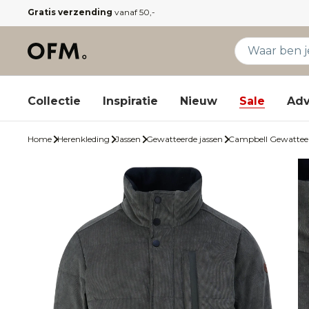
Gratis verzending
vanaf 50,-
Collectie
Inspiratie
Nieuw
Sale
Adv
Home
Herenkleding
Jassen
Gewatteerde jassen
Campbell Gewatteer