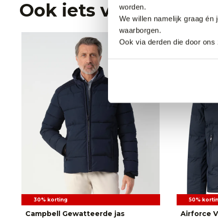
Ook iets voor jou?
worden.
We willen namelijk graag én 
waarborgen.
Ook via derden die door ons 
30% korting
50% korti
Campbell Gewatteerde jas
Airforce 