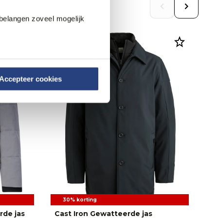
belangen zoveel mogelijk
Accepteer cookies
30% korting
rde jas
Cast Iron Gewatteerde jas
Ca