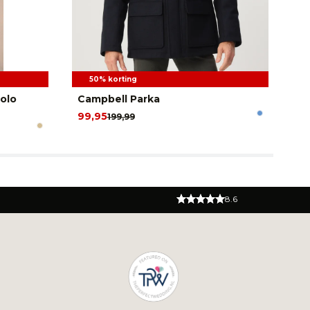
50% korting
olo
Campbell Parka
Du
99,95
44
199,99
8.6