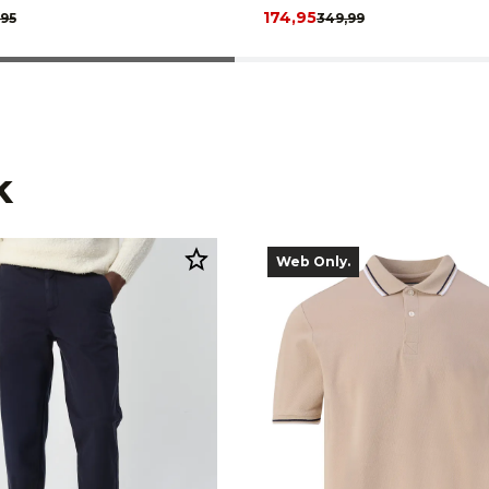
174,95
,95
349,99
k
Web Only.