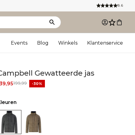
8.6
Events
Blog
Winkels
Klantenservice
Campbell Gewatteerde jas
199,99
39,95
-30%
Kleuren