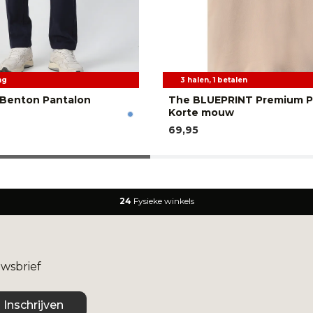
ng
3 halen, 1 betalen
 Benton Pantalon
The BLUEPRINT Premium P
Korte mouw
69,95
24
Fysieke winkels
uwsbrief
Inschrijven