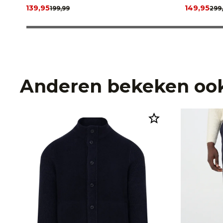
139,95
149,95
199,99
299
Anderen bekeken oo