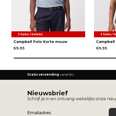
3 halen, 1 betalen
3 halen, 1 
Campbell Polo Korte mouw
Campbell
69,95
69,95
Gratis verzending
vanaf 50,-
Nieuwsbrief
Schrijf je in en ontvang wekelijks onze nie
Email