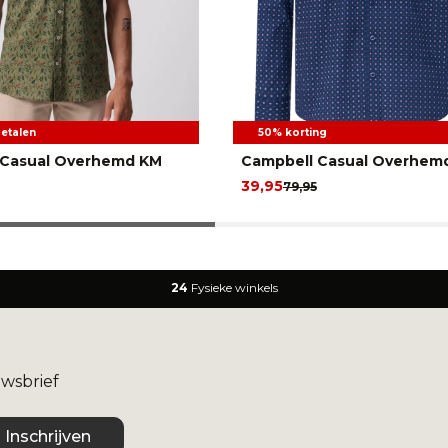
betalen
50% korting
 Casual Overhemd KM
Campbell Casual Overhem
39,95
79,95
24
Fysieke winkels
uwsbrief
Inschrijven