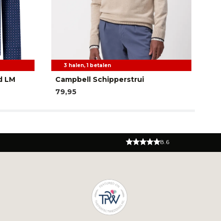
3 halen, 1 betalen
d LM
Campbell Schipperstrui
Ca
79,95
69
8.6