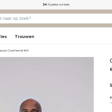
24
Fysieke winkels
ies
Trouwen
asual Overhemd KM
S
K