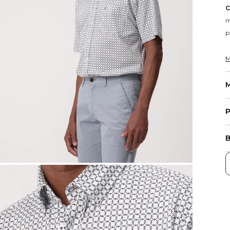
C
m
p.
M
M
P
B