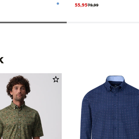
55,95
79,99
k