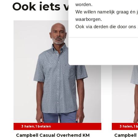
Ook iets voor jou?
worden.
We willen namelijk graag én 
waarborgen.
Ook via derden die door ons 
3 halen, 1 betalen
3 halen, 1 
Campbell Casual Overhemd KM
Campbell