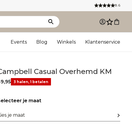
8.6
Events
Blog
Winkels
Klantenservice
Campbell Casual Overhemd KM
69,95
3 halen, 1 betalen
electeer je maat
ies je maat