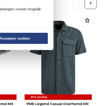
belangen zoveel mogelijk
Accepteer cookies
30% korting
hemd KM
PME Legend Casual Overhemd KM
Ca