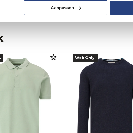
Aanpassen
k
.
Web Only.