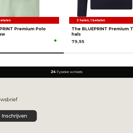
betalen
3 halen, 1 betalen
PRINT Premium Polo
The BLUEPRINT Premium T
uw
hals
79,95
24
Fysieke winkels
uwsbrief
Inschrijven