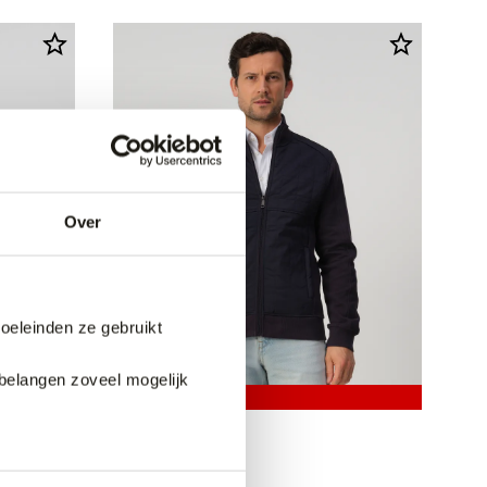
Over
doeleinden ze gebruikt
belangen zoveel mogelijk
3 halen, 1 betalen
Campbell Vest
Ca
149,99
14