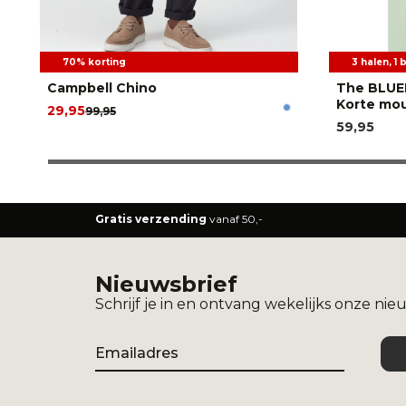
70% korting
3 halen, 1 
Campbell Chino
The BLUE
Korte mo
29,95
99,95
59,95
Gratis verzending
vanaf 50,-
Nieuwsbrief
Schrijf je in en ontvang wekelijks onze nie
Email