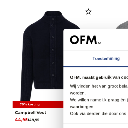
Toestemming
OFM. maakt gebruik van coo
Wij vinden het van groot bel
worden.
We willen namelijk graag én 
70% korting
70% korti
waarborgen.
Campbell Vest
Campbell 
Ook via derden die door ons 
44,95
44,95
149,95
149,