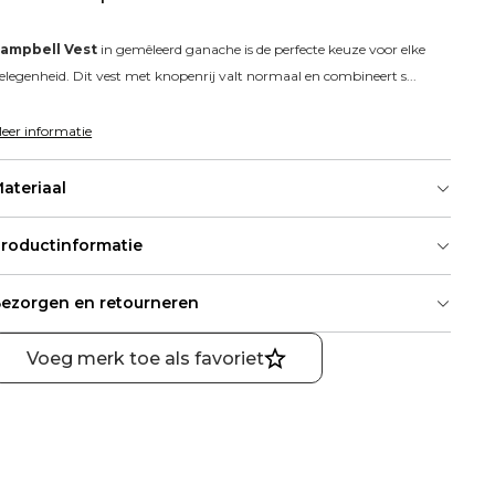
ampbell Vest
 in gemêleerd ganache is de perfecte keuze voor elke 
elegenheid. Dit vest met knopenrij valt normaal en combineert s...
eer informatie
ateriaal
roductinformatie
ezorgen en retourneren
Voeg merk toe als favoriet