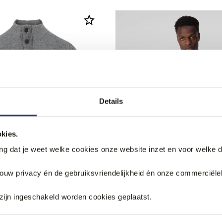
Details
kies.
ang dat je weet welke cookies onze website inzet en voor welke 
jouw privacy én de gebruiksvriendelijkheid én onze commerciële
ng
60% korting
Vest
J.C. RAGS Vest
zijn ingeschakeld worden cookies geplaatst.
79,95
95
199,95