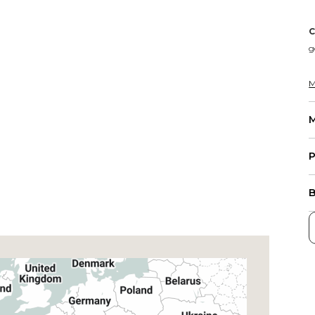
C
g
M
M
P
B