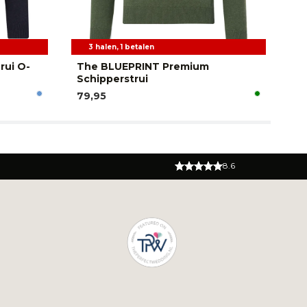
3 halen, 1 betalen
rui O-
The BLUEPRINT Premium
Ca
Schipperstrui
12
79,95
8.6