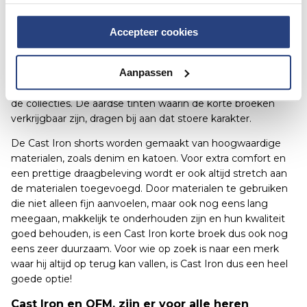
Kenmerken Cast Iron korte broek
Accepteer cookies
Cast Iron staat bekend om haar goede kwaliteit en oog
voor detail. Zo zul je op iedere Cast Iron korte jeans het
Aanpassen
logo op de knopen terugzien. Ook vind je vooral veel
stoere, klassieke kledingstukken met een moderne tint in
de collecties. De aardse tinten waarin de korte broeken
verkrijgbaar zijn, dragen bij aan dat stoere karakter.
De Cast Iron shorts worden gemaakt van hoogwaardige
materialen, zoals denim en katoen. Voor extra comfort en
een prettige draagbeleving wordt er ook altijd stretch aan
de materialen toegevoegd. Door materialen te gebruiken
die niet alleen fijn aanvoelen, maar ook nog eens lang
meegaan, makkelijk te onderhouden zijn en hun kwaliteit
goed behouden, is een Cast Iron korte broek dus ook nog
eens zeer duurzaam. Voor wie op zoek is naar een merk
waar hij altijd op terug kan vallen, is Cast Iron dus een heel
goede optie!
Cast Iron en OFM. zijn er voor alle heren