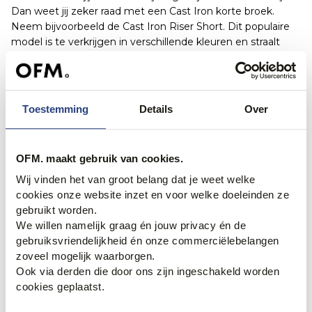
Dan weet jij zeker raad met een Cast Iron korte broek.
Neem bijvoorbeeld de Cast Iron Riser Short. Dit populaire
model is te verkrijgen in verschillende kleuren en straalt
klasse en gemak uit. Ben je nog zoekende in jouw
persoonlijke stijl? Kies dan bijvoorbeeld voor de Cast Iron
korte jeans! Een goed basiskledingstuk in elke
zomergarderobe waar je eindeloos me kunt combineren.
Toestemming
Details
Over
Hoe combineer ik een korte broek heren Cast
Iron?
OFM. maakt gebruik van cookies.
Een groot voordeel van de Cast Iron shorts is dat ze zeer
Wij vinden het van groot belang dat je weet welke
veelzijdig zijn en op verschillende manieren gecombineerd
cookies onze website inzet en voor welke doeleinden ze
kunnen worden. Voor een casual look kun je een denim
gebruikt worden.
korte broek combineren met een luchtig T-shirt en stoere
We willen namelijk graag én jouw privacy én de
sneakers. Op zoek naar een nettere outfit? Dan kies je voor
gebruiksvriendelijkheid én onze commerciëlebelangen
een stijlvolle bermuda of de Riser short. Combineer deze
zoveel mogelijk waarborgen.
met een poloshirt en een paar loafers. Een zonnebril of
Ook via derden die door ons zijn ingeschakeld worden
horloge kan je outfit helemaal compleet maken. Ook
cookies geplaatst.
hiervoor kun je bij OFM. terecht. Kijk eens bij al onze
accessoires
!