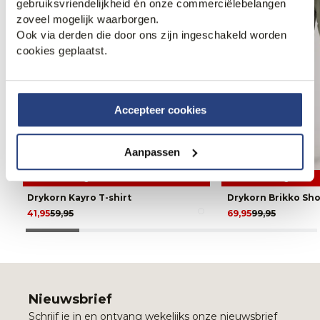
gebruiksvriendelijkheid én onze commerciëlebelangen
zoveel mogelijk waarborgen.
Ook via derden die door ons zijn ingeschakeld worden
cookies geplaatst.
Accepteer cookies
Aanpassen
30% korting
30% korting
Drykorn Kayro T-shirt
Drykorn Brikko Sho
41,95
59,95
69,95
99,95
Nieuwsbrief
Schrijf je in en ontvang wekelijks onze nieuwsbrief