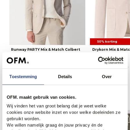
50% korting
Runway PARTY Mix & Match Colbert
Drykorn Mix & Matc
189,95
144,95
289,95
Toestemming
Details
Over
Anderen bekeken ook
OFM. maakt gebruik van cookies.
Wij vinden het van groot belang dat je weet welke
cookies onze website inzet en voor welke doeleinden ze
gebruikt worden.
We willen namelijk graag én jouw privacy én de