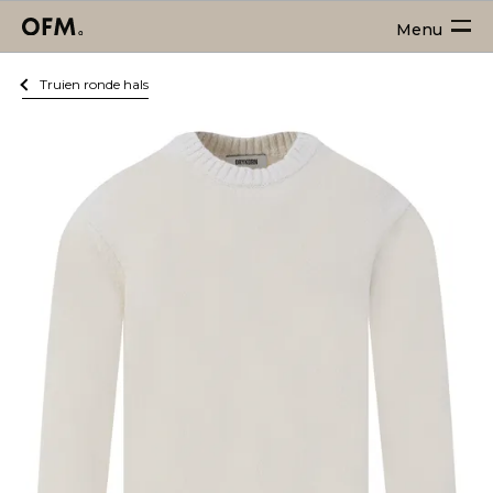
Menu
Truien ronde hals