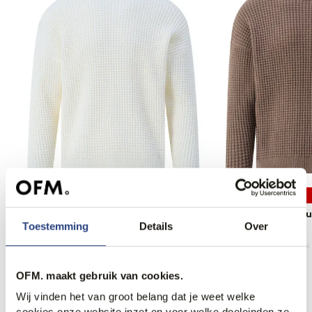
50% korting
50% korting
Drykorn Neelio Trui Ronde hals
Drykorn Neelio Tru
Toestemming
Details
Over
79,95
159,95
79,95
159,95
OFM. maakt gebruik van cookies.
Wij vinden het van groot belang dat je weet welke
cookies onze website inzet en voor welke doeleinden ze