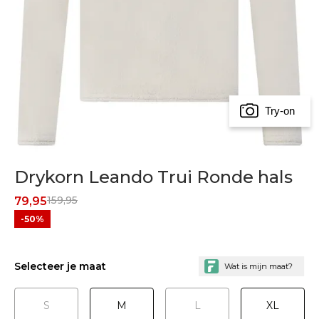
Try-on
Drykorn Leando Trui Ronde hals
159,95
79,95
-50%
Selecteer je maat
S
M
L
XL