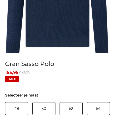
Gran Sasso Polo
259,95
155,95
-40%
Selecteer je maat
48
50
52
54