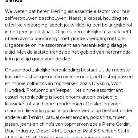
trends
We weten dat heren kleding als essentiele factor voor hun
zelfvertrouwen beschouwen. Naast je kapsel, houding en
uiterlijke verzorging, speelt jouw kleding een belangrijke rol
in hetgeen je uitstraalt. Of je nu een zakelijke afspraak hebt
of een avond doorbrengt met goede vrienden; met ons
uitgebreide online assortiment aan herenkleding slaag je
altijd. Met de laatste trends op het gebied van herenmode
kom je altijd goed voor de dag.
Ons aanbod zakelijke herenkleding bestaat uit de mooiste
kostuums, strak gesneden overhemden, nette stropdassen
en mooie colberts van topmerken zoals Drykorn, Won
Hundred, Profuomo en Vesper. Het online assortiment
casual herenkleding is loopt enorm uiteen en bied je
klassieke tot aan hippe trendmerken. De kleding voor
mannen die verkrijgbaar is op deze webshop bestaat onder
andere uit T-shirts, casual overhemden, poloshirts, truien,
jassen, jeans en chino's van topmerken zoals Pierre Cardin,
Blue Industry, Diesel, PME Legend, Paul & Shark en State
of Art. Bij OFM. Ontdek je
inspiratie
voor een toffe