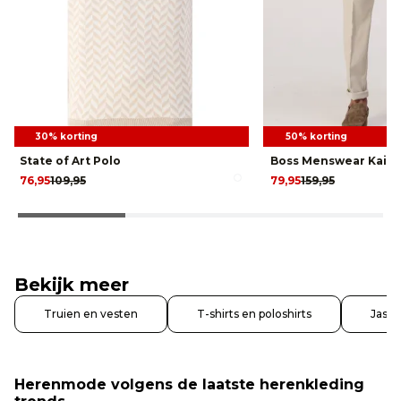
30% korting
50% korting
State of Art Polo
Boss Menswear Kaito
76,95
109,95
79,95
159,95
Bekijk meer
Truien en vesten
T-shirts en poloshirts
Jass
Herenmode volgens de laatste herenkleding