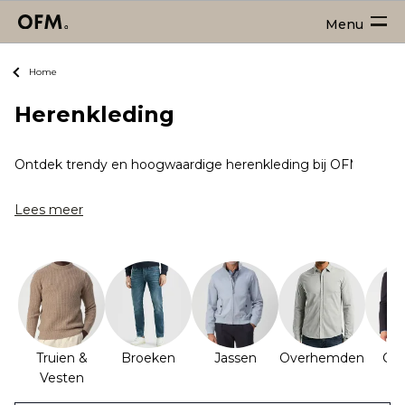
Menu
Home
Herenkleding
Ontdek trendy en hoogwaardige herenkleding bij OFM! Bij ons vi
Lees meer
Truien &
Broeken
Jassen
Overhemden
Col
Vesten