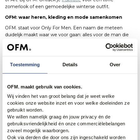
zomerlook of een gemoedelijke winterse outfit.
OFM: waar heren, kleding en mode samenkomen
OFM. staat voor Only For Men. Een naam die meteen
duidelijk maakt waar we voor gaan: alles voor de man die
waarde hecht aan stijl, kwaliteit en gemak en de beste
versie van zichzelf wil zijn. Wij geloven dan ook dat heren
kleding verdienen die past bij wie ze zijn en wat ze
uitdragen.
Toestemming
Details
Over
Mannen kleding outlet
Vul gemakkelijk en snel je garderobe aan met de
OFM. maakt gebruik van cookies.
veelzijdige collecties die OFM. aanbiedt. Is jouw garderobe
Wij vinden het van groot belang dat je weet welke
nog niet compleet, maar wil je niet de hoofdprijs betalen?
cookies onze website inzet en voor welke doeleinden ze
Neem dan eens een kijkje in onze
herenkleding outlet
om
gebruikt worden.
de inhoud van je kledingkast voordelig een update te
We willen namelijk graag én jouw privacy én de
geven.
gebruiksvriendelijkheid én onze commerciëlebelangen
Bestel jouw herenkleding online of in onze
zoveel mogelijk waarborgen.
fysieke winkels
Ook via derden die door ons zijn ingeschakeld worden