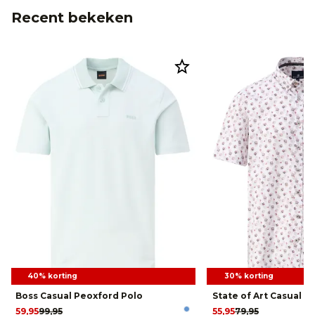
Recent bekeken
40% korting
30% korting
Boss Casual Peoxford Polo
State of Art Casual 
59,95
99,95
55,95
79,95