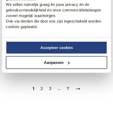
We willen namelijk graag én jouw privacy én de
gebruiksvriendelijkheid én onze commerciëlebelangen
zoveel mogelijk waarborgen.
Ook via derden die door ons zijn ingeschakeld worden
cookies geplaatst.
Accepteer cookies
40% korting
40% korting
PME Legend Successor
PME Legend Denim Jack
Aanpassen
Jack
101,95
169,99
119,95
199,99
1
2
3
...
7