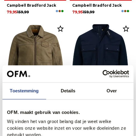
Campbell Bradford Jack
Campbell Bradford Jack
79,95
159,99
79,95
159,99
Toestemming
Details
Over
40% korting
40% korting
PME Legend Summer
Woolrich Jack
Hudson Leren Jas
236,95
395,00
OFM. maakt gebruik van cookies.
239,95
399,99
Wij vinden het van groot belang dat je weet welke
cookies onze website inzet en voor welke doeleinden ze
gebruikt worden.