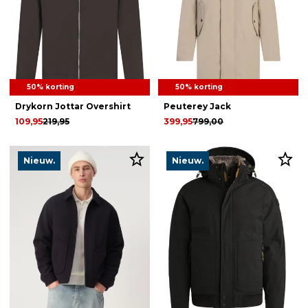
50% korting
50% korting
Drykorn Jottar Overshirt
Peuterey Jack
109,95
219,95
399,95
799,00
Nieuw.
Nieuw.