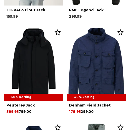
J.C. RAGS Elout Jack
PME Legend Jack
159,99
299,99
50% korting
40% korting
Peuterey Jack
Denham Field Jacket
399,95
799,00
178,95
299,00