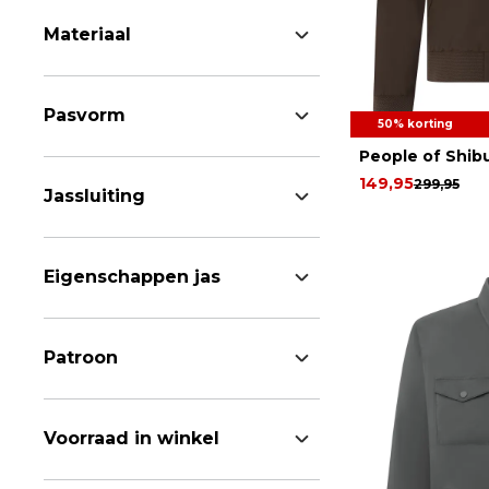
Materiaal
Pasvorm
50% korting
People of Shib
149,95
299,95
Jassluiting
Eigenschappen jas
Patroon
Voorraad in winkel