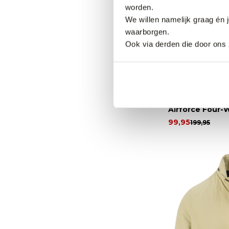
worden.
We willen namelijk graag én 
waarborgen.
Ook via derden die door ons 
50% korting
Airforce Four-
99,95
199,95