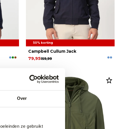
50% korting
Campbell Cullum Jack
79,95
159,99
Over
doeleinden ze gebruikt