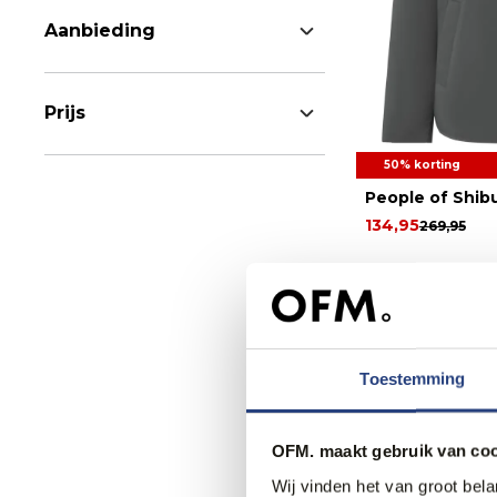
Aanbieding
Prijs
50% korting
People of Shib
134,95
269,95
Web Only.
Toestemming
OFM. maakt gebruik van coo
Wij vinden het van groot bel