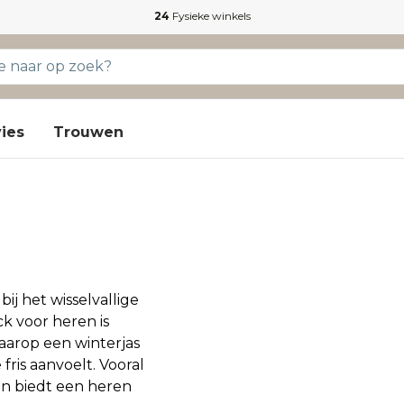
24
Fysieke winkels
ies
Trouwen
ij het wisselvallige
k voor heren is
aarop een winterjas
fris aanvoelt. Vooral
en biedt een heren