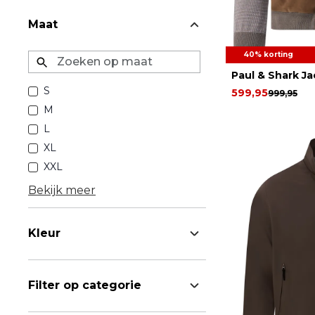
Maat
40% korting
Zoeken op maat
Paul & Shark Ja
S
599,95
999,95
M
L
XL
XXL
Bekijk meer
Kleur
Filter op categorie