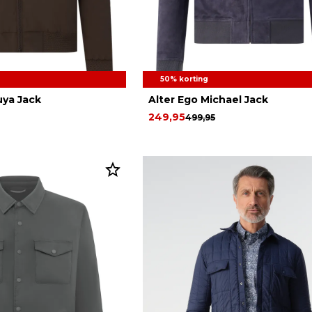
50% korting
uya Jack
Alter Ego Michael Jack
249,95
499,95