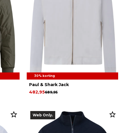
30% korting
Paul & Shark Jack
482,95
689,95
Web Only.