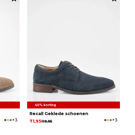
40% korting
Recall Geklede schoenen
+3
+3
71,95
119,95