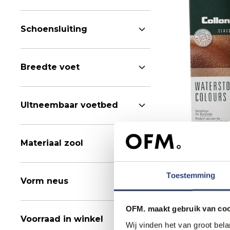
Schoensluiting
Breedte voet
UItneembaar voetbed
Materiaal zool
34% korting
Collonil Water
5,95
8,99
Toestemming
Vorm neus
OFM. maakt gebruik van coo
Voorraad in winkel
Wij vinden het van groot bel