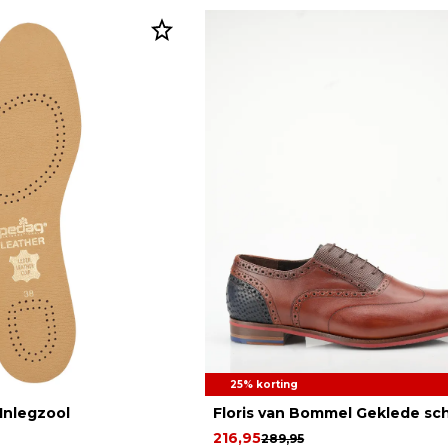
25% korting
Inlegzool
Floris van Bommel Geklede s
216,95
289,95