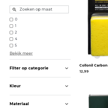
Zoeken op maat
0
1
2
4
5
Bekijk meer
Collonil Carbo
Filter op categorie
12,99
Kleur
Materiaal