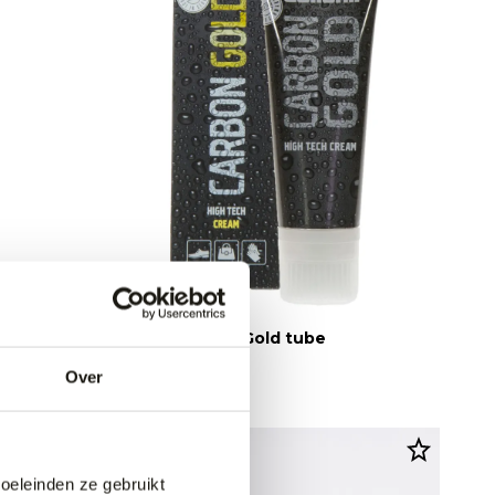
uw
Collonil Carbon Gold tube
10,99
Over
doeleinden ze gebruikt