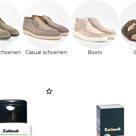
schoenen
Casual schoenen
Boots
S