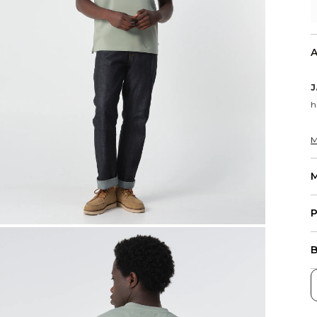
A
J
h
M
M
P
B