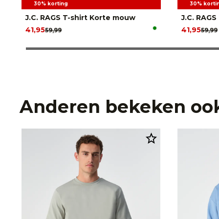
30% korting
30% korti
J.C. RAGS T-shirt Korte mouw
J.C. RAGS
41,95
41,95
59,99
59,99
Anderen bekeken oo