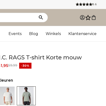
8.6
Events
Blog
Winkels
Klantenservice
J.C. RAGS T-shirt Korte mouw
59,99
1,95
-30%
Kleuren