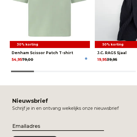
30% korting
50% korting
Denham Scissor Patch T-shirt
J.C. RAGS Sjaal
54,95
79,00
19,95
39,95
Nieuwsbrief
Schrijf je in en ontvang wekelijks onze nieuwsbrief
Email