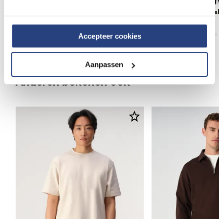
J.C. RAGS Ruben T-shirt
J.C. RAGS Etson T-s
49,95
69,99
Accepteer cookies
Aanpassen
Anderen bekeken ook