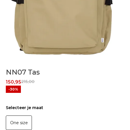
NN07 Tas
215,00
150,95
-30%
Selecteer je maat
One size