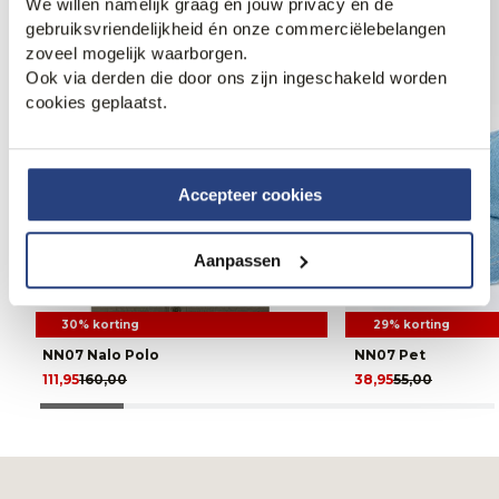
We willen namelijk graag én jouw privacy én de
gebruiksvriendelijkheid én onze commerciëlebelangen
zoveel mogelijk waarborgen.
Ook via derden die door ons zijn ingeschakeld worden
cookies geplaatst.
Accepteer cookies
Aanpassen
30% korting
29% korting
NN07 Nalo Polo
NN07 Pet
111,95
160,00
38,95
55,00