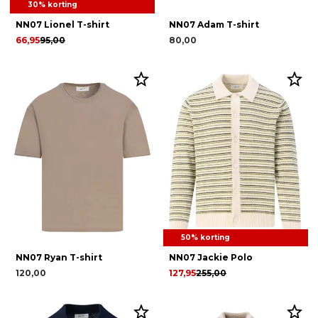
30% korting
NN07 Lionel T-shirt
NN07 Adam T-shirt
66,95
95,00
80,00
50% korting
NN07 Ryan T-shirt
NN07 Jackie Polo
120,00
127,95
255,00