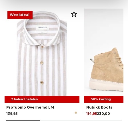
Weekdeal.
2 halen 1 betalen
50% korting
Profuomo Overhemd LM
Nubikk Boots
139,95
114,95
230,00