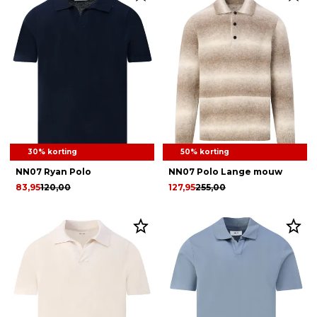
30% korting
50% korting
NN07 Ryan Polo
NN07 Polo Lange mouw
83,95
120,00
127,95
255,00