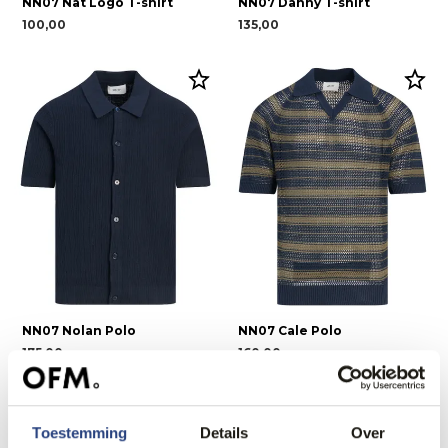
NN07 Nat Logo T-shirt
NN07 Danny T-shirt
100,00
135,00
NN07 Nolan Polo
NN07 Cale Polo
175,00
160,00
Toestemming
Details
Over