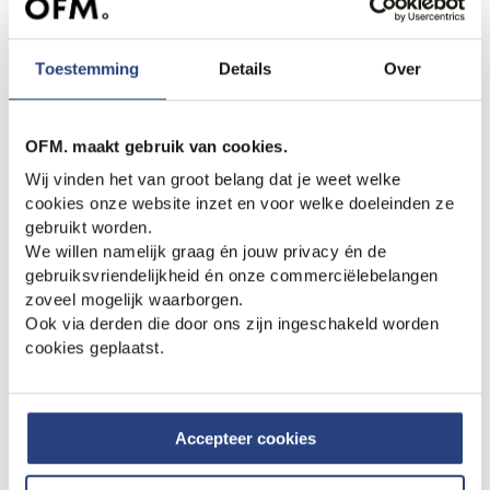
40% korting
40% korting
Mason Garments Tia Sport
Cycleur de Luxe Commuter
Ludico Sneakers
Sneakers
Toestemming
Details
Over
173,95
290,00
95,95
159,95
OFM. maakt gebruik van cookies.
Wij vinden het van groot belang dat je weet welke
cookies onze website inzet en voor welke doeleinden ze
gebruikt worden.
We willen namelijk graag én jouw privacy én de
gebruiksvriendelijkheid én onze commerciëlebelangen
zoveel mogelijk waarborgen.
Ook via derden die door ons zijn ingeschakeld worden
cookies geplaatst.
40% korting
40% korting
Cycleur de Luxe Toboggan
Nubikk Jase Morris
Sneakers
Sneakers
Accepteer cookies
95,95
159,95
131,95
220,00