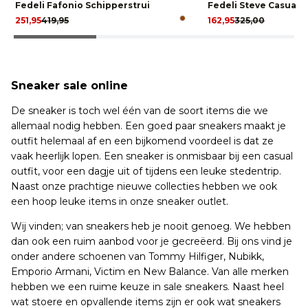
Fedeli Fafonio Schipperstrui
Fedeli Steve Casual
251,95
419,95
162,95
325,00
Sneaker sale online
De sneaker is toch wel één van de soort items die we
allemaal nodig hebben. Een goed paar sneakers maakt je
outfit helemaal af en een bijkomend voordeel is dat ze
vaak heerlijk lopen. Een sneaker is onmisbaar bij een casual
outfit, voor een dagje uit of tijdens een leuke stedentrip.
Naast onze prachtige nieuwe collecties hebben we ook
een hoop leuke items in onze sneaker outlet.
Wij vinden; van sneakers heb je nooit genoeg. We hebben
dan ook een ruim aanbod voor je gecreëerd. Bij ons vind je
onder andere schoenen van Tommy Hilfiger, Nubikk,
Emporio Armani, Victim en New Balance. Van alle merken
hebben we een ruime keuze in sale sneakers. Naast heel
wat stoere en opvallende items zijn er ook wat sneakers