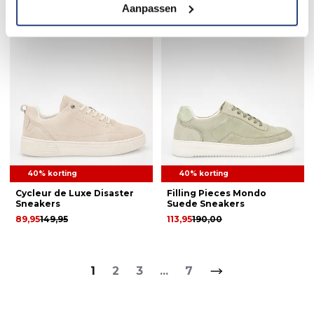
Aanpassen
40% korting
40% korting
Cycleur de Luxe Disaster
Filling Pieces Mondo
Sneakers
Suede Sneakers
89,95
149,95
113,95
190,00
1
2
3
...
7