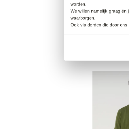
worden.
We willen namelijk graag én 
waarborgen.
Ook via derden die door ons 
3 halen, 1 betalen
Campbell Jorda
69,99