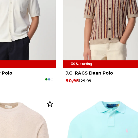
30% korting
r Polo
J.C. RAGS Daan Polo
90,95
129,99