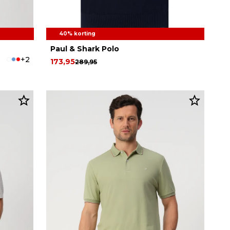
40% korting
Paul & Shark Polo
+2
173,95
289,95