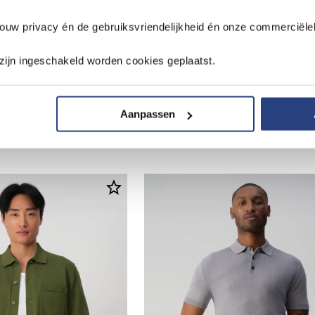
jouw privacy én de gebruiksvriendelijkheid én onze commerciële
zijn ingeschakeld worden cookies geplaatst.
30% korting
Aanpassen
n Polo
Vesper Luton Polo
83,95
119,99