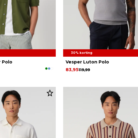
30% korting
r Polo
Vesper Luton Polo
83,95
119,99