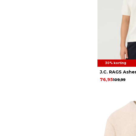
30% korting
J.C. RAGS Ashe
76,95
109,99