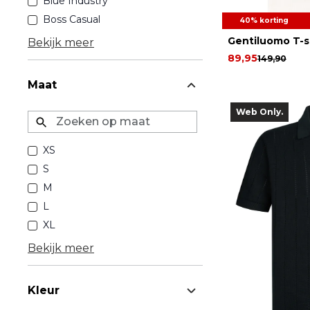
Blue Industry
Boss Casual
40% korting
Gentiluomo T-s
Bekijk meer
89,95
149,90
Maat
Web Only.
Zoeken op maat
XS
S
M
L
XL
Bekijk meer
Kleur