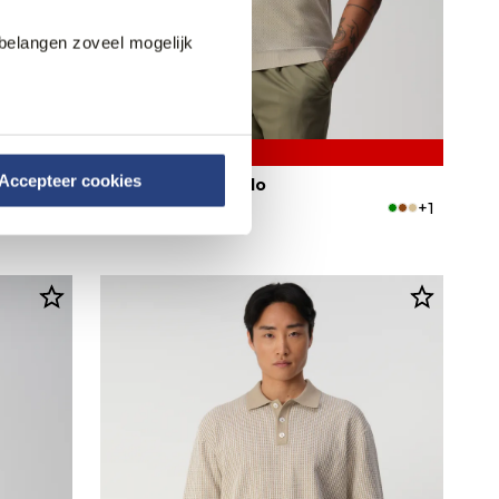
belangen zoveel mogelijk
30% korting
Accepteer cookies
Vesper Luton Polo
+1
+1
83,95
119,99