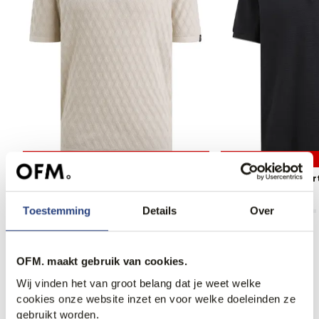
30% korting
30% korting
Vanguard Polo
Vanguard Polo Ko
69,95
99,99
62,95
89,99
Toestemming
Details
Over
OFM. maakt gebruik van cookies.
Anderen bekeken ook
Wij vinden het van groot belang dat je weet welke
cookies onze website inzet en voor welke doeleinden ze
gebruikt worden.