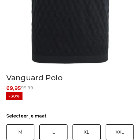
Vanguard Polo
99,99
69,95
-30%
Selecteer je maat
M
L
XL
XXL