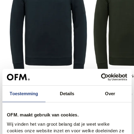
PME Legend American Classic
PME Legend Americ
Sweater
Sweater
69,99
69,99
Toestemming
Details
Over
OFM. maakt gebruik van cookies.
Anderen bekeken ook
Wij vinden het van groot belang dat je weet welke
cookies onze website inzet en voor welke doeleinden ze