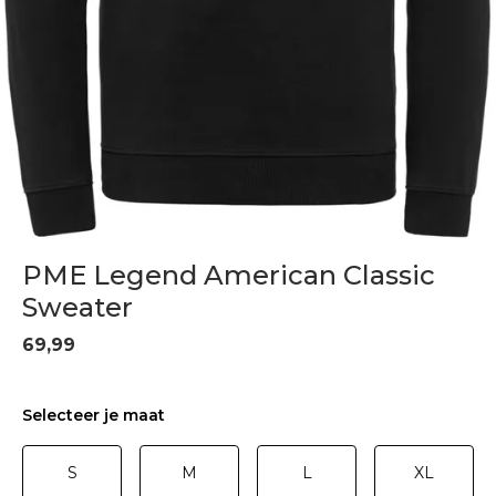
PME Legend American Classic
Sweater
69,99
Selecteer je maat
S
M
L
XL