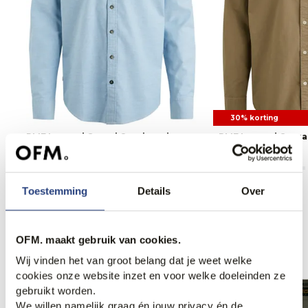
30% korting
PME Legend Casual Overhemd
PME Legend Casua
79,99
55,95
79,99
Toestemming
Details
Over
Anderen bekeken ook
OFM. maakt gebruik van cookies.
Wij vinden het van groot belang dat je weet welke
cookies onze website inzet en voor welke doeleinden ze
gebruikt worden.
We willen namelijk graag én jouw privacy én de