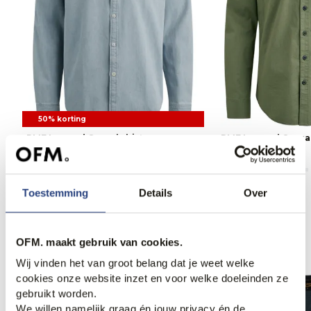
50% korting
PME Legend Casual shirt
PME Legend Casua
44,95
89,99
79,99
Toestemming
Details
Over
Anderen bekeken ook
OFM. maakt gebruik van cookies.
Wij vinden het van groot belang dat je weet welke
cookies onze website inzet en voor welke doeleinden ze
gebruikt worden.
We willen namelijk graag én jouw privacy én de