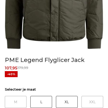
PME Legend Flyglicer Jack
179,99
107,95
-40%
Selecteer je maat
M
L
XL
XXL