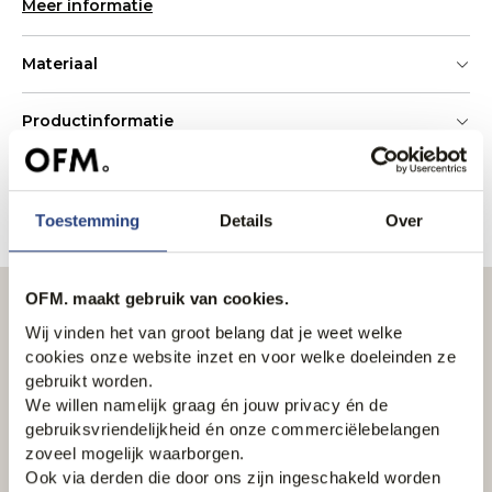
Meer informatie
Materiaal
Productinformatie
Bezorgen en retourneren
Toestemming
Details
Over
Voeg merk toe als favoriet
OFM. maakt gebruik van cookies.
Nieuwsbrief
Wij vinden het van groot belang dat je weet welke
Schrijf je in en ontvang wekelijks onze nieuwsbrief
cookies onze website inzet en voor welke doeleinden ze
gebruikt worden.
We willen namelijk graag én jouw privacy én de
Email
gebruiksvriendelijkheid én onze commerciëlebelangen
zoveel mogelijk waarborgen.
Inschrijven
Ook via derden die door ons zijn ingeschakeld worden