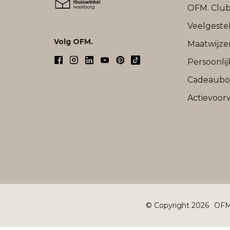
OFM. Clu
Veelgeste
Volg OFM.
Maatwijze
Persoonli
Cadeaub
Actievoor
© Copyright 2026
OFM