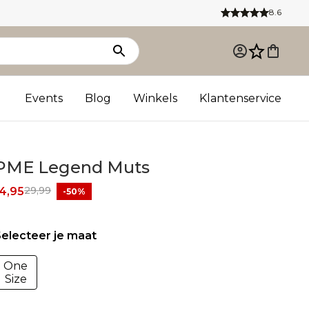
8.6
Events
Blog
Winkels
Klantenservice
PME Legend Muts
29,99
4,95
-50%
electeer je maat
One
Size