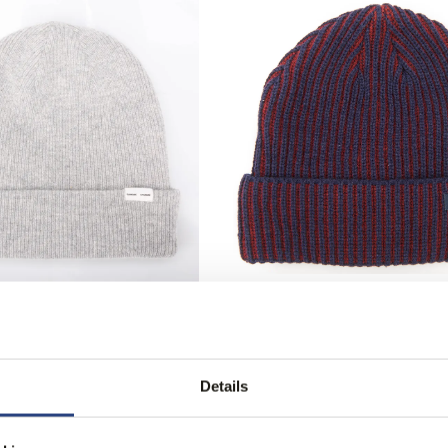
ng
72% korting
 Samsoe Muts
Campbell Muts
6,95
0
24,95
Details