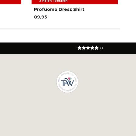
2 halen 1 betalen
Profuomo Dress Shirt
P
89,95
49
8.6