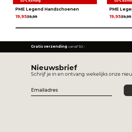
50% korting
50% korti
PME Legend Handschoenen
PME Legen
19,95
19,95
39,99
39,99
Gratis verzending
vanaf 50,-
Nieuwsbrief
Schrijf je in en ontvang wekelijks onze nie
Email