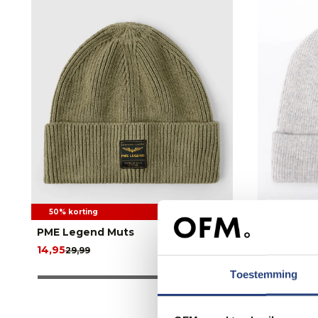
50% korting
50% korti
PME Legend Muts
Samsoe &
14,95
24,95
29,99
50,0
Toestemming