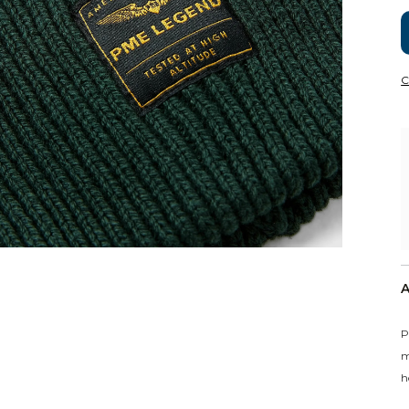
C
A
P
m
h