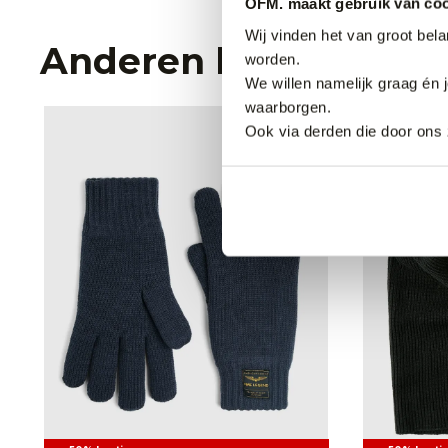
OFM. maakt gebruik van coo
Wij vinden het van groot bel
Anderen bekeken oo
worden.
We willen namelijk graag én 
waarborgen.
Ook via derden die door ons 