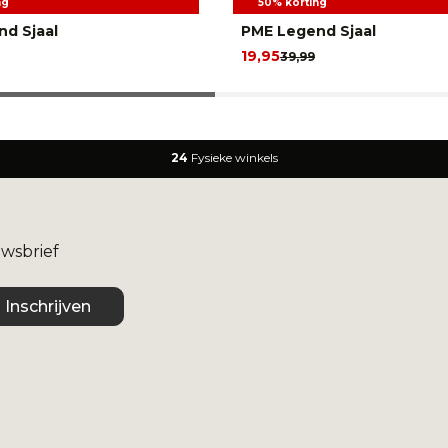
ng
50% korting
d Sjaal
PME Legend Sjaal
19,95
39,99
24
Fysieke winkels
uwsbrief
Inschrijven