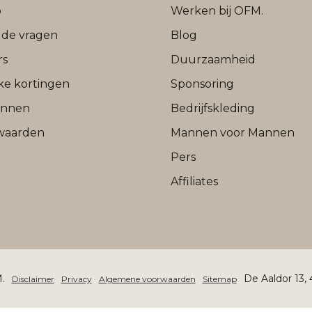
b
Werken bij OFM.
lde vragen
Blog
rs
Duurzaamheid
jke kortingen
Sponsoring
onnen
Bedrijfskleding
waarden
Mannen voor Mannen
Pers
Affiliates
.
De Aaldor 13,
Disclaimer
Privacy
Algemene voorwaarden
Sitemap