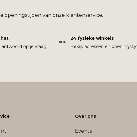
e openingstijden van onze klantenservice.
chat
24 fysieke winkels
t antwoord op je vraag
Bekijk adressen en openingstij
vice
Over ons
unt
Events