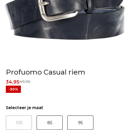
Profuomo Casual riem
49,95
34,95
-30%
Selecteer je maat
105
85
95