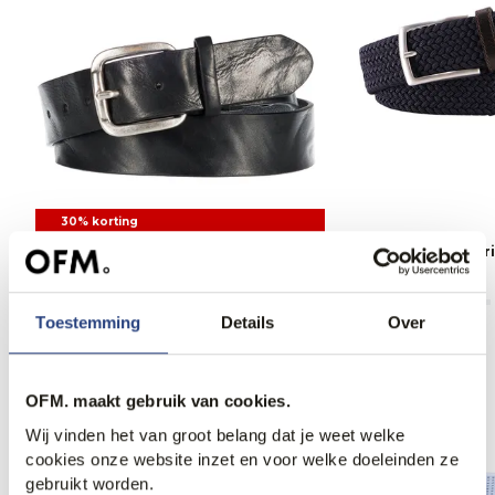
30% korting
Profuomo Casual riem
Profuomo Casual r
34,95
49,95
49,95
Toestemming
Details
Over
OFM. maakt gebruik van cookies.
Anderen bekeken ook
Wij vinden het van groot belang dat je weet welke
cookies onze website inzet en voor welke doeleinden ze
gebruikt worden.
Web Only.