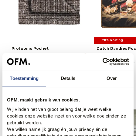
70% korting
Profuomo Pochet
Dutch Dandies Po
24,95
11,95
39,95
Toestemming
Details
Over
Anderen bekeken ook
OFM. maakt gebruik van cookies.
Wij vinden het van groot belang dat je weet welke
Weekdeal.
Weekdeal.
cookies onze website inzet en voor welke doeleinden ze
gebruikt worden.
We willen namelijk graag én jouw privacy én de
gebruiksvriendelijkheid én onze commerciëlebelangen