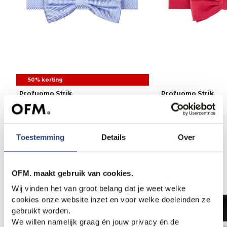
50% korting
Profuomo Strik
Profuomo Strik
14,95
29,95
29,95
Toestemming
Details
Over
Anderen bekeken ook
OFM. maakt gebruik van cookies.
Wij vinden het van groot belang dat je weet welke
cookies onze website inzet en voor welke doeleinden ze
Weekdeal.
gebruikt worden.
We willen namelijk graag én jouw privacy én de