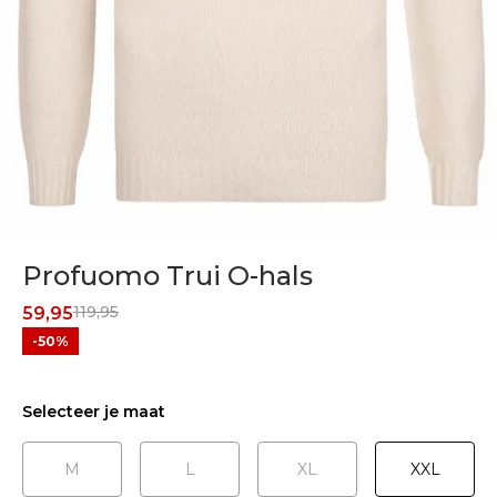
Profuomo Trui O-hals
119,95
59,95
-50%
Selecteer je maat
M
L
XL
XXL