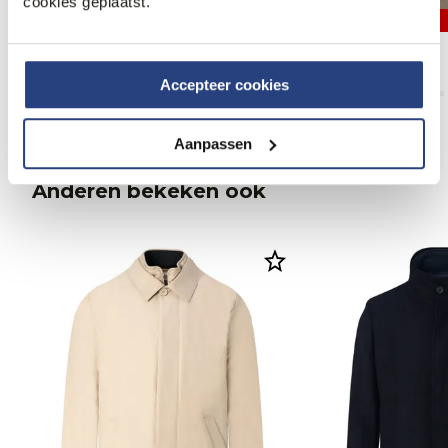
cookies geplaatst.
30% korting
30% korting
Recall Overcoat
Recall Overcoat
160,95
229,95
160,95
229,95
Accepteer cookies
Aanpassen
Anderen bekeken ook