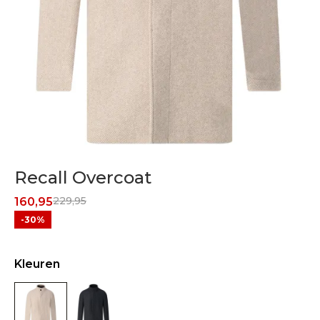
Recall Overcoat
229,95
160,95
-30%
Kleuren