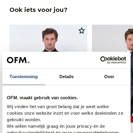
Ook iets voor jou?
Toestemming
Details
Over
OFM. maakt gebruik van cookies.
Wij vinden het van groot belang dat je weet welke
cookies onze website inzet en voor welke doeleinden ze
gebruikt worden.
2 voor 499,99
2 voor 499,99
We willen namelijk graag én jouw privacy én de
Recall Pak
Recall Pak
gebruiksvriendelijkheid én onze commerciëlebelangen